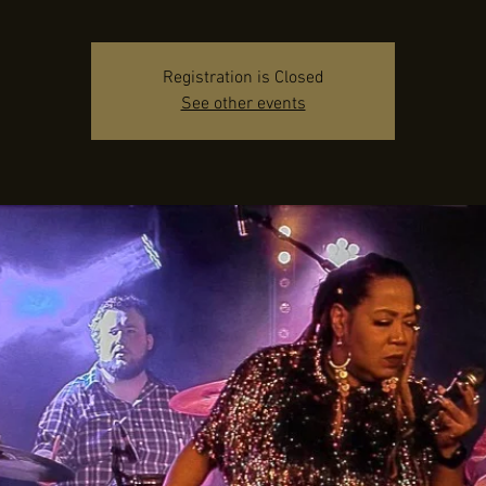
Registration is Closed
See other events